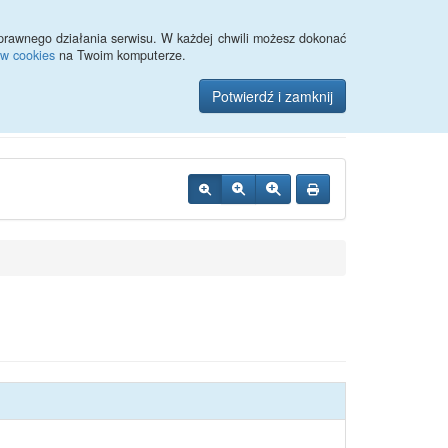
Przycisk wyszukaj duży
Szukaj
prawnego działania serwisu. W każdej chwili możesz dokonać
ów cookies
na Twoim komputerze.
zynie
Potwierdź i zamknij