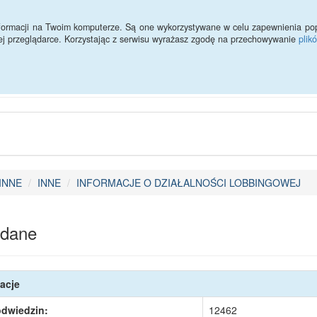
ności
Redakcja
Statystyki
informacji na Twoim komputerze. Są one wykorzystywane w celu zapewnienia po
ej przeglądarce. Korzystając z serwisu wyrażasz zgodę na przechowywanie
plik
Urząd Miejski w Szczebrzes
INNE
INNE
INFORMACJE O DZIAŁALNOŚCI LOBBINGOWEJ
dane
acje
odwiedzin:
12462