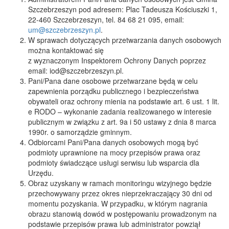
Szczebrzeszyn pod adresem: Plac Tadeusza Kościuszki 1,
22-460 Szczebrzeszyn, tel. 84 68 21 095, email:
um@szczebrzeszyn.pl
.
W sprawach dotyczących przetwarzania danych osobowych
można kontaktować się
z wyznaczonym Inspektorem Ochrony Danych poprzez
email: iod@szczebrzeszyn.pl.
Pani/Pana dane osobowe przetwarzane będą w celu
zapewnienia porządku publicznego i bezpieczeństwa
obywateli oraz ochrony mienia na podstawie art. 6 ust. 1 lit.
e RODO – wykonanie zadania realizowanego w interesie
publicznym w związku z art. 9a i 50 ustawy z dnia 8 marca
1990r. o samorządzie gminnym.
Odbiorcami Pani/Pana danych osobowych mogą być
podmioty uprawnione na mocy przepisów prawa oraz
podmioty świadczące usługi serwisu lub wsparcia dla
Urzędu.
Obraz uzyskany w ramach monitoringu wizyjnego będzie
przechowywany przez okres nieprzekraczający 30 dni od
momentu pozyskania. W przypadku, w którym nagrania
obrazu stanowią dowód w postępowaniu prowadzonym na
podstawie przepisów prawa lub administrator powziął