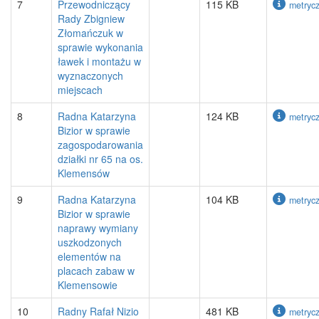
7
Przewodniczący
115 KB
metryc
Rady Zbigniew
Złomańczuk w
sprawie wykonania
ławek i montażu w
wyznaczonych
miejscach
8
Radna Katarzyna
124 KB
metryc
Bizior w sprawie
zagospodarowania
działki nr 65 na os.
Klemensów
9
Radna Katarzyna
104 KB
metryc
Bizior w sprawie
naprawy wymiany
uszkodzonych
elementów na
placach zabaw w
Klemensowie
10
Radny Rafał Nizio
481 KB
metryc