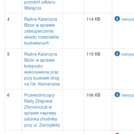
protokół odbioru
Wielącza
4
Radna Katarzyna
114 KB
metryc
Bizior w sprawie
zabezpieczenia
składu materiałów
budowlanych
5
Radna Katarzyna
115 KB
metryc
Bizior w sprawie
kolejności
wykonywania prac
przy budowie dróg
na Os. Klemensów
6
Przewodniczący
106 KB
metryc
Rady Zbigniew
Złomańczuk w
sprawie naprawy
odcinka chodnika
przy ul. Zamojskiej