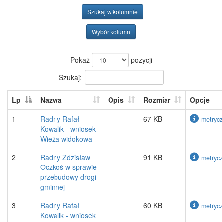
Szukaj w kolumnie
Wybór kolumn
Pokaż
pozycji
Szukaj:
Lp
Nazwa
Opis
Rozmiar
Opcje
1
Radny Rafał
67 KB
metryc
Kowalik - wniosek
Wieża widokowa
2
Radny Zdzisław
91 KB
metryc
Oczkoś w sprawie
przebudowy drogi
gminnej
3
Radny Rafał
60 KB
metryc
Kowalik - wniosek