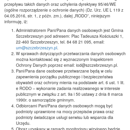
przepływu takich danych oraz uchylenia dyrektywy 95/46/WE
(ogólne rozporządzenie o ochronie danych) (Dz. Urz. UE L 119 z
04.05.2016, str. 1, z późn. zm.), dalej „RODO”, niniejszym
informuję, iż:
Administratorem Pani/Pana danych osobowych jest Gmina
Szczebrzeszyn pod adresem: Plac Tadeusza Kościuszki 1,
22-460 Szczebrzeszyn, tel. 84 68 21 095, email:
um@szczebrzeszyn.pl
.
W sprawach dotyczących przetwarzania danych osobowych
można kontaktować się z wyznaczonym Inspektorem
Ochrony Danych poprzez email: iod@szczebrzeszyn.pl.
Pani/Pana dane osobowe przetwarzane będą w celu
zapewnienia porządku publicznego i bezpieczeństwa
obywateli oraz ochrony mienia na podstawie art. 6 ust. 1 lit.
e RODO – wykonanie zadania realizowanego w interesie
publicznym w związku z art. 9a i 50 ustawy z dnia 8 marca
1990r. o samorządzie gminnym.
Odbiorcami Pani/Pana danych osobowych mogą być
podmioty uprawnione na mocy przepisów prawa oraz
podmioty świadczące usługi serwisu lub wsparcia dla
Urzędu.
Obraz uzyskany w ramach monitoringu wizyjnego będzie