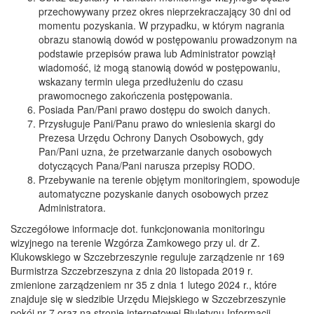
przechowywany przez okres nieprzekraczający 30 dni od
momentu pozyskania. W przypadku, w którym nagrania
obrazu stanowią dowód w postępowaniu prowadzonym na
podstawie przepisów prawa lub Administrator powziął
wiadomość, iż mogą stanowią dowód w postępowaniu,
wskazany termin ulega przedłużeniu do czasu
prawomocnego zakończenia postępowania.
Posiada Pan/Pani prawo dostępu do swoich danych.
Przysługuje Pani/Panu prawo do wniesienia skargi do
Prezesa Urzędu Ochrony Danych Osobowych, gdy
Pan/Pani uzna, że przetwarzanie danych osobowych
dotyczących Pana/Pani narusza przepisy RODO.
Przebywanie na terenie objętym monitoringiem, spowoduje
automatyczne pozyskanie danych osobowych przez
Administratora.
Szczegółowe informacje dot. funkcjonowania monitoringu
wizyjnego na terenie Wzgórza Zamkowego przy ul. dr Z.
Klukowskiego w Szczebrzeszynie reguluje zarządzenie nr 169
Burmistrza Szczebrzeszyna z dnia 20 listopada 2019 r.
zmienione zarządzeniem nr 35 z dnia 1 lutego 2024 r., które
znajduje się w siedzibie Urzędu Miejskiego w Szczebrzeszynie
pokój nr 7 oraz na stronie internetowej Biuletynu Informacji